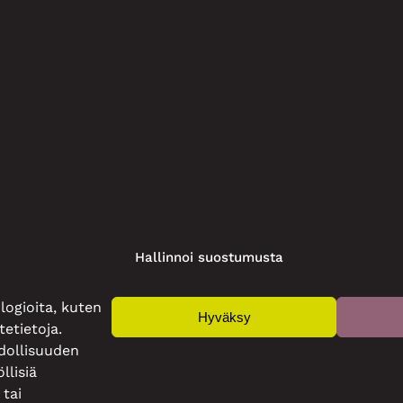
Hallinnoi suostumusta
ogioita, kuten
Hyväksy
etietoja.
dollisuuden
llisiä
 tai